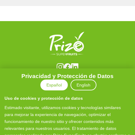
Privacidad y Protección de Datos
© 2025 PRIZE SUPERFRUITS · Todos los derechos
Español
English
reservados
Av. El Abra Km 3, Requínoa, Región del Libertador
Uso de cookies y protección de datos
General Bernardo O'Higgins, Chile.
Estimado visitante, utilizamos cookies y tecnologías similares
comercial@prize.cl · www.prizesuperfruits.com
para mejorar la experiencia de navegación, optimizar el
funcionamiento de nuestro sitio y ofrecer contenidos más
Términos y Condiciones
relevantes para nuestros usuarios. El tratamiento de datos